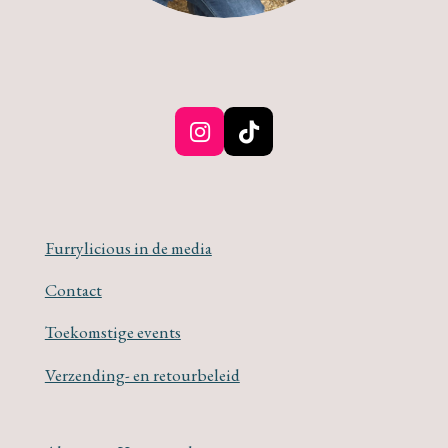
I
T
n
i
s
k
t
T
a
o
Furrylicious in de media
g
k
r
Contact
a
m
Toekomstige events
Verzending- en retourbeleid