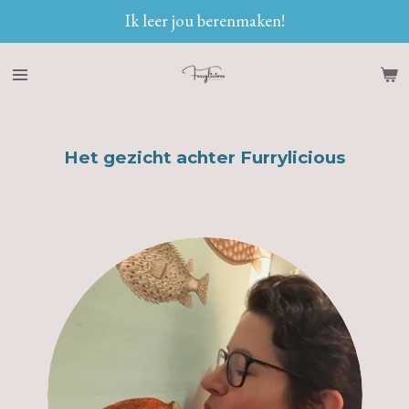
Ik leer jou berenmaken!
Ga
direct
naar
de
hoofdinhoud
Het gezicht achter Furrylicious